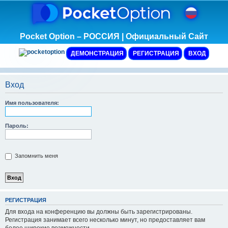
Pocket Option – РОССИЯ | Официальный Сайт
ДЕМОНСТРАЦИЯ
РЕГИСТРАЦИЯ
ВХОД
Вход
Имя пользователя:
Пароль:
Запомнить меня
Р
Е
Г
И
С
Т
Р
А
Ц
И
Я
Для входа на конференцию вы должны быть зарегистрированы.
Регистрация занимает всего несколько минут, но предоставляет вам