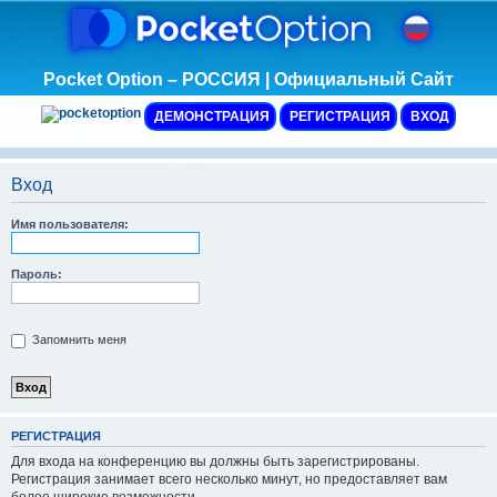
Pocket Option – РОССИЯ | Официальный Сайт
ДЕМОНСТРАЦИЯ
РЕГИСТРАЦИЯ
ВХОД
Вход
Имя пользователя:
Пароль:
Запомнить меня
Р
Е
Г
И
С
Т
Р
А
Ц
И
Я
Для входа на конференцию вы должны быть зарегистрированы.
Регистрация занимает всего несколько минут, но предоставляет вам