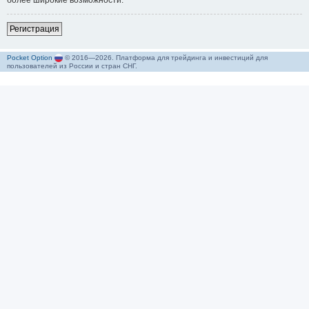
более широкие возможности.
Р
е
г
и
с
т
р
а
ц
и
я
Pocket Option
© 2016—2026. Платформа для трейдинга и инвестиций для
пользователей из России и стран СНГ.