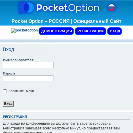
Pocket Option – РОССИЯ | Официальный Сайт
ДЕМОНСТРАЦИЯ
РЕГИСТРАЦИЯ
ВХОД
Вход
Имя пользователя:
Пароль:
Запомнить меня
Р
Е
Г
И
С
Т
Р
А
Ц
И
Я
Для входа на конференцию вы должны быть зарегистрированы.
Регистрация занимает всего несколько минут, но предоставляет вам