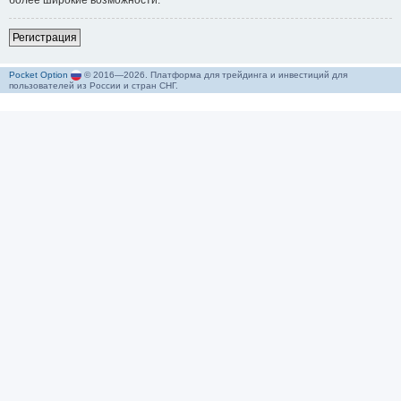
более широкие возможности.
Р
е
г
и
с
т
р
а
ц
и
я
Pocket Option
© 2016—2026. Платформа для трейдинга и инвестиций для
пользователей из России и стран СНГ.