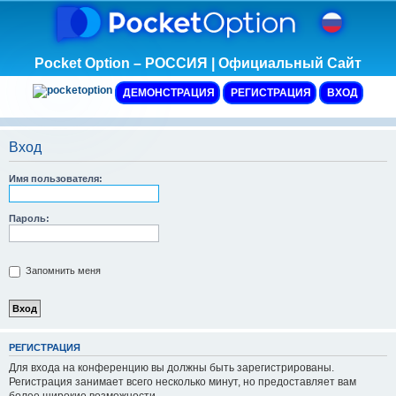
Pocket Option – РОССИЯ | Официальный Сайт
ДЕМОНСТРАЦИЯ
РЕГИСТРАЦИЯ
ВХОД
Вход
Имя пользователя:
Пароль:
Запомнить меня
Р
Е
Г
И
С
Т
Р
А
Ц
И
Я
Для входа на конференцию вы должны быть зарегистрированы.
Регистрация занимает всего несколько минут, но предоставляет вам