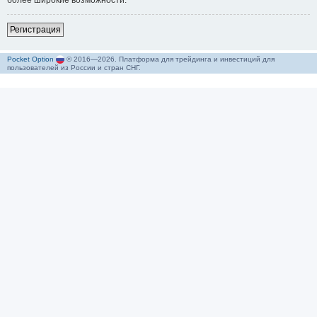
более широкие возможности.
Р
е
г
и
с
т
р
а
ц
и
я
Pocket Option
© 2016—2026. Платформа для трейдинга и инвестиций для
пользователей из России и стран СНГ.