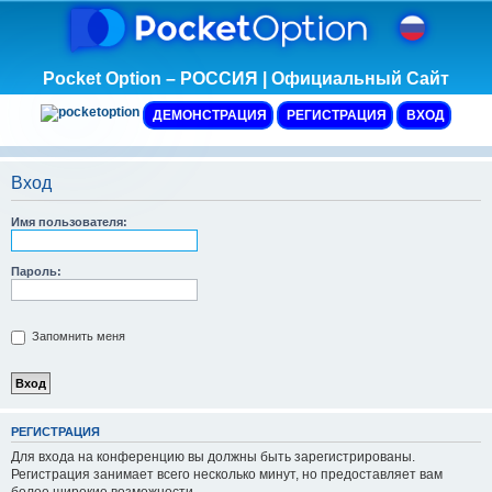
Pocket Option – РОССИЯ | Официальный Сайт
ДЕМОНСТРАЦИЯ
РЕГИСТРАЦИЯ
ВХОД
Вход
Имя пользователя:
Пароль:
Запомнить меня
Р
Е
Г
И
С
Т
Р
А
Ц
И
Я
Для входа на конференцию вы должны быть зарегистрированы.
Регистрация занимает всего несколько минут, но предоставляет вам