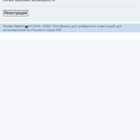
более широкие возможности.
Р
е
г
и
с
т
р
а
ц
и
я
Pocket Option
© 2016—2026. Платформа для трейдинга и инвестиций для
пользователей из России и стран СНГ.