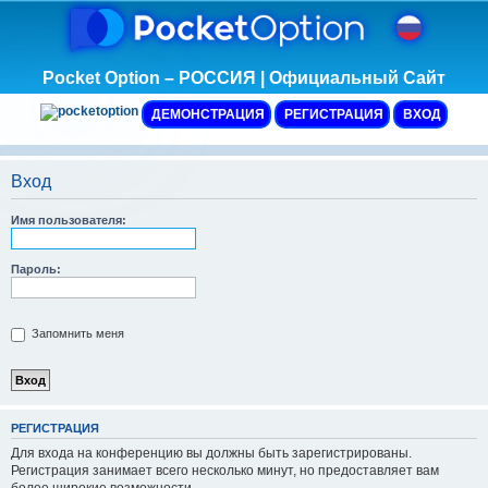
Pocket Option – РОССИЯ | Официальный Сайт
ДЕМОНСТРАЦИЯ
РЕГИСТРАЦИЯ
ВХОД
Вход
Имя пользователя:
Пароль:
Запомнить меня
Р
Е
Г
И
С
Т
Р
А
Ц
И
Я
Для входа на конференцию вы должны быть зарегистрированы.
Регистрация занимает всего несколько минут, но предоставляет вам