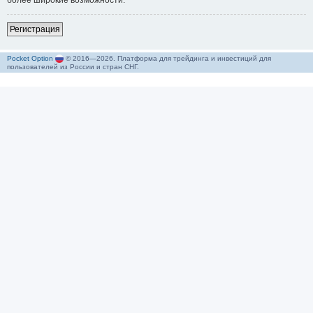
более широкие возможности.
Р
е
г
и
с
т
р
а
ц
и
я
Pocket Option
© 2016—2026. Платформа для трейдинга и инвестиций для
пользователей из России и стран СНГ.