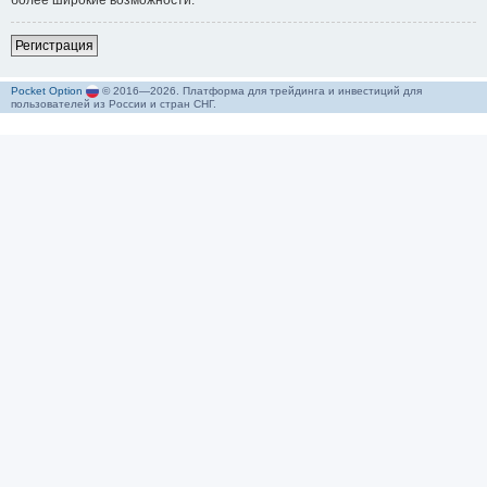
более широкие возможности.
Р
е
г
и
с
т
р
а
ц
и
я
Pocket Option
© 2016—2026. Платформа для трейдинга и инвестиций для
пользователей из России и стран СНГ.