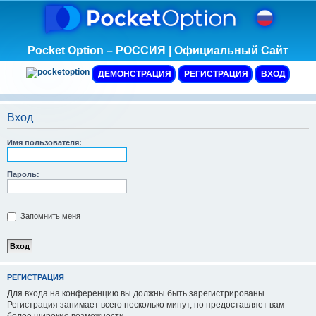
Pocket Option – РОССИЯ | Официальный Сайт
ДЕМОНСТРАЦИЯ
РЕГИСТРАЦИЯ
ВХОД
Вход
Имя пользователя:
Пароль:
Запомнить меня
Р
Е
Г
И
С
Т
Р
А
Ц
И
Я
Для входа на конференцию вы должны быть зарегистрированы.
Регистрация занимает всего несколько минут, но предоставляет вам