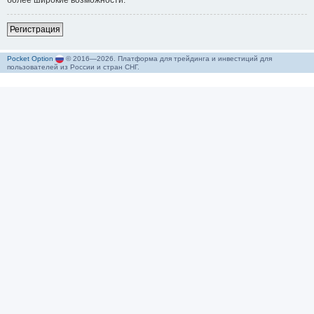
более широкие возможности.
Р
е
г
и
с
т
р
а
ц
и
я
Pocket Option
© 2016—2026. Платформа для трейдинга и инвестиций для
пользователей из России и стран СНГ.