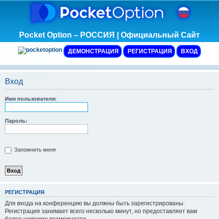
Pocket Option – РОССИЯ | Официальный Сайт
ДЕМОНСТРАЦИЯ
РЕГИСТРАЦИЯ
ВХОД
Вход
Имя пользователя:
Пароль:
Запомнить меня
Р
Е
Г
И
С
Т
Р
А
Ц
И
Я
Для входа на конференцию вы должны быть зарегистрированы.
Регистрация занимает всего несколько минут, но предоставляет вам