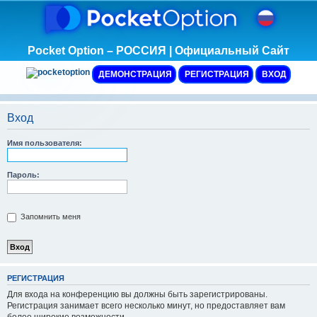
Pocket Option – РОССИЯ | Официальный Сайт
ДЕМОНСТРАЦИЯ
РЕГИСТРАЦИЯ
ВХОД
Вход
Имя пользователя:
Пароль:
Запомнить меня
Р
Е
Г
И
С
Т
Р
А
Ц
И
Я
Для входа на конференцию вы должны быть зарегистрированы.
Регистрация занимает всего несколько минут, но предоставляет вам