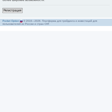
более широкие возможности.
Р
е
г
и
с
т
р
а
ц
и
я
Pocket Option
© 2016—2026. Платформа для трейдинга и инвестиций для
пользователей из России и стран СНГ.