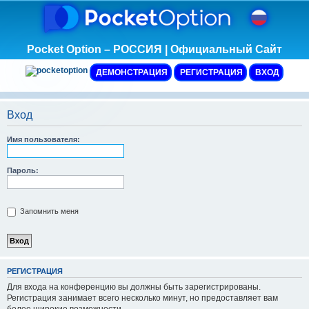
Pocket Option – РОССИЯ | Официальный Сайт
ДЕМОНСТРАЦИЯ
РЕГИСТРАЦИЯ
ВХОД
Вход
Имя пользователя:
Пароль:
Запомнить меня
Р
Е
Г
И
С
Т
Р
А
Ц
И
Я
Для входа на конференцию вы должны быть зарегистрированы.
Регистрация занимает всего несколько минут, но предоставляет вам