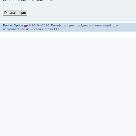
более широкие возможности.
Р
е
г
и
с
т
р
а
ц
и
я
Pocket Option
© 2016—2026. Платформа для трейдинга и инвестиций для
пользователей из России и стран СНГ.