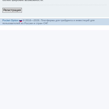
более широкие возможности.
Р
е
г
и
с
т
р
а
ц
и
я
Pocket Option
© 2016—2026. Платформа для трейдинга и инвестиций для
пользователей из России и стран СНГ.