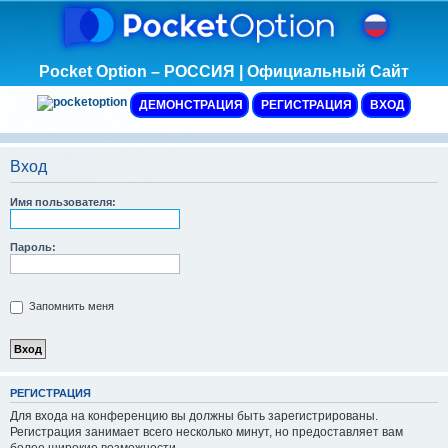
Pocket Option – РОССИЯ | Официальный Сайт
ДЕМОНСТРАЦИЯ
РЕГИСТРАЦИЯ
ВХОД
Вход
Имя пользователя:
Пароль:
Запомнить меня
Р
Е
Г
И
С
Т
Р
А
Ц
И
Я
Для входа на конференцию вы должны быть зарегистрированы.
Регистрация занимает всего несколько минут, но предоставляет вам