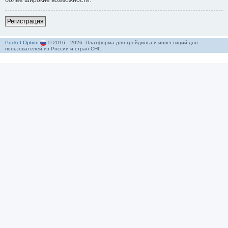
более широкие возможности.
Р
е
г
и
с
т
р
а
ц
и
я
Pocket Option
© 2016—2026. Платформа для трейдинга и инвестиций для
пользователей из России и стран СНГ.