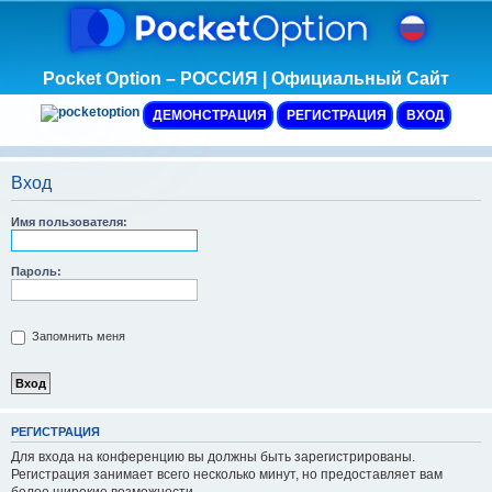
Pocket Option – РОССИЯ | Официальный Сайт
ДЕМОНСТРАЦИЯ
РЕГИСТРАЦИЯ
ВХОД
Вход
Имя пользователя:
Пароль:
Запомнить меня
Р
Е
Г
И
С
Т
Р
А
Ц
И
Я
Для входа на конференцию вы должны быть зарегистрированы.
Регистрация занимает всего несколько минут, но предоставляет вам