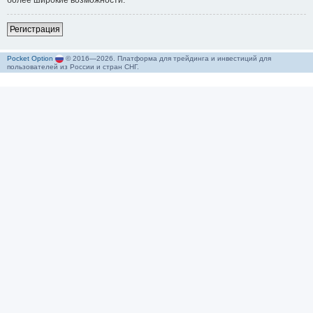
более широкие возможности.
Р
е
г
и
с
т
р
а
ц
и
я
Pocket Option
© 2016—2026. Платформа для трейдинга и инвестиций для
пользователей из России и стран СНГ.