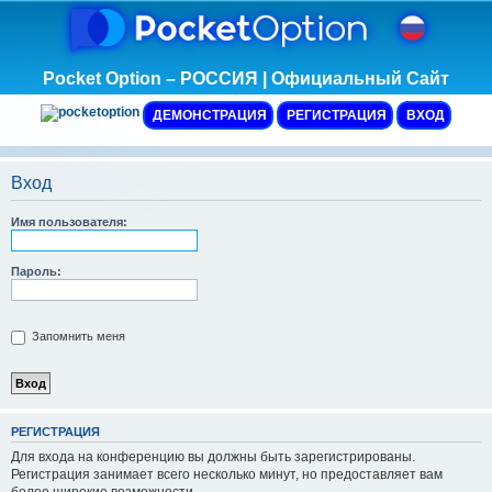
Pocket Option – РОССИЯ | Официальный Сайт
ДЕМОНСТРАЦИЯ
РЕГИСТРАЦИЯ
ВХОД
Вход
Имя пользователя:
Пароль:
Запомнить меня
Р
Е
Г
И
С
Т
Р
А
Ц
И
Я
Для входа на конференцию вы должны быть зарегистрированы.
Регистрация занимает всего несколько минут, но предоставляет вам