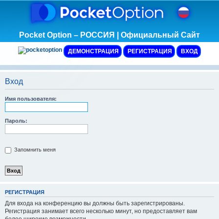
Pocket Option – РОССИЯ | Официальный Сайт
ДЕМОНСТРАЦИЯ
РЕГИСТРАЦИЯ
ВХОД
Вход
Имя пользователя:
Пароль:
Запомнить меня
Р
Е
Г
И
С
Т
Р
А
Ц
И
Я
Для входа на конференцию вы должны быть зарегистрированы.
Регистрация занимает всего несколько минут, но предоставляет вам