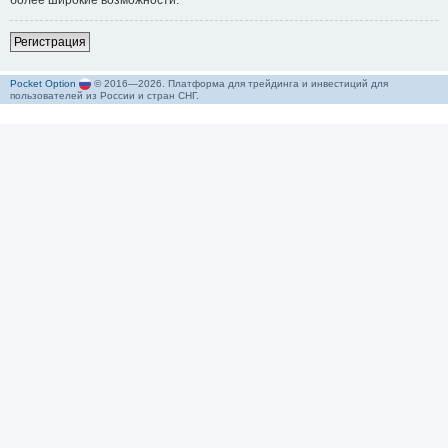
более широкие возможности.
Р
е
г
и
с
т
р
а
ц
и
я
Pocket Option
© 2016—2026. Платформа для трейдинга и инвестиций для
пользователей из России и стран СНГ.