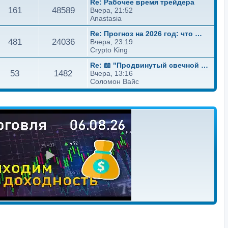
О
Re: Рабочее время трейдера
в
Т
П
161
48589
б
Вчера, 21:52
л
м
с
н
Anastasia
е
о
н
е
о
О
Re: Прогноз на 2026 год: что …
ы
т
в
о
Т
П
481
24036
б
Вчера, 23:19
л
м
с
н
Crypto King
е
ы
о
н
е
о
О
Re: 📖 "Продвинутый свечной ан…
ы
т
в
о
Т
П
53
1482
б
Вчера, 13:16
л
м
с
н
Соломон Вайс
е
ы
о
н
е
о
ы
т
в
о
л
м
с
е
ы
н
ы
т
о
ы