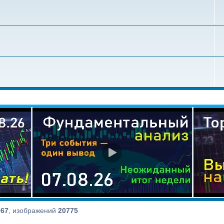
067
, изображений
20775