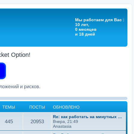
Мы работаем для Вас :
10 лет,
0 месяцев
и 18 дней
et Option!
вложений и рисков.
ТЕМЫ
ПОСТЫ
ОБНОВЛЕНО
О
Re: как работать на минутных …
Т
П
445
20953
б
Вчера, 21:49
н
Anastasia
о
е
о